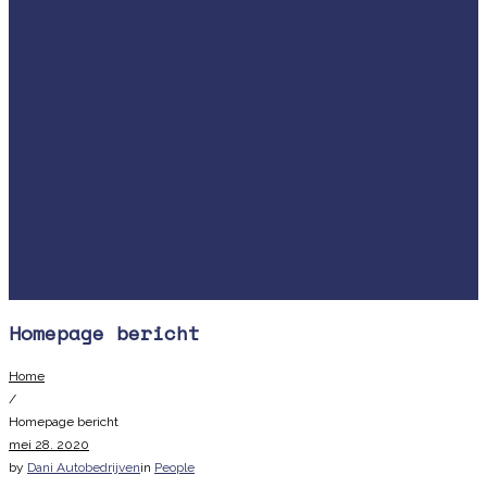
Homepage bericht
Home
/
Homepage bericht
mei
28
. 2020
by
Dani Autobedrijven
in
People