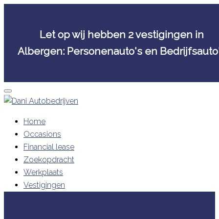
Let op wij hebben 2 vestigingen in
Albergen: Personenauto's en Bedrijfsauto
Skip
to
content
Home
Occasions
Financial lease
Zoekopdracht
Werkplaats
Vestigingen