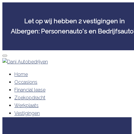
Let op wij hebben 2 vestigingen in
Albergen: Personenauto's en Bedrijfsauto
Skip
to
content
Home
Occasions
Financial lease
Zoekopdracht
Werkplaats
Vestigingen