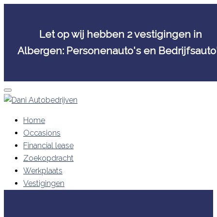
Let op wij hebben 2 vestigingen in
Albergen: Personenauto's en Bedrijfsauto
Skip
to
content
Home
Occasions
Financial lease
Zoekopdracht
Werkplaats
Vestigingen