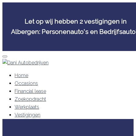
Let op wij hebben 2 vestigingen in
Albergen: Personenauto's en Bedrijfsauto
Skip
to
content
Home
Occasions
Financial lease
Zoekopdracht
Werkplaats
Vestigingen