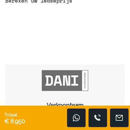
Bereken uw leaseprijs
Verkoopteam
Totaal
Bel ons gerust voor persoonlijk advies
€ 8.950