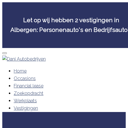
Let op wij hebben 2 vestigingen in
Albergen: Personenauto's en Bedrijfsauto
Skip
to
content
Home
Occasions
Financial lease
Zoekopdracht
Werkplaats
Vestigingen