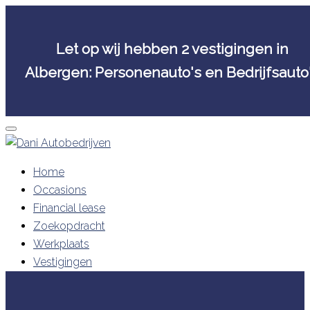
Let op wij hebben 2 vestigingen in
Albergen: Personenauto's en Bedrijfsauto
Skip
to
content
Home
Occasions
Financial lease
Zoekopdracht
Werkplaats
Vestigingen